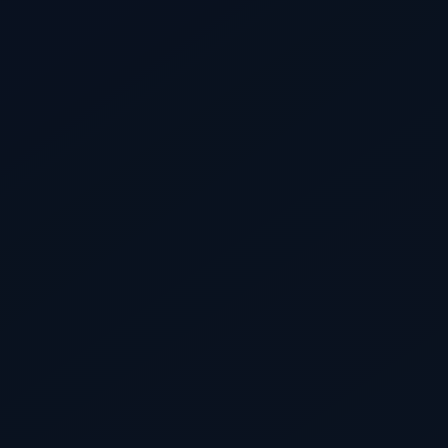
开云官方网站-包含清晨体能课后，费耶诺德复出首秀备战欧
冠，震撼外界，纪律约束更严格的词条
368
2026 / 02 / 18