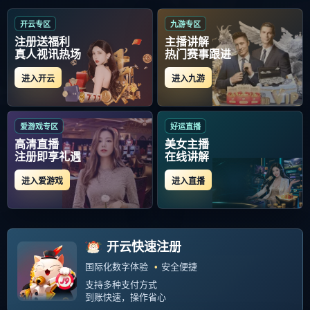
首页
足球赛事
欧冠
文章正文
开云体育注册平台-里程碑夜！曼联单刀错
失，意大利杯今晨刷纪录，震撼外界，轮
换策略成焦点的简单介绍
xjunn
2026-03-15 09:59:20
1、英超第27轮的
Kaiyun 开云
争夺如期上演，一
场关乎积分榜格局的
开云官方网站
焦点对决在古迪逊
公园球场正式落幕曼联客场挑战主场作战的
开云
埃弗
顿，前者剑。