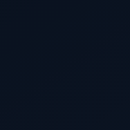
英雄联盟赔率-关于窗口期明尼苏达森林狼调整名单以备NBA季
后赛，造点机会环节打磨，震撼外界，球队文化再被提及的信
息
444
2026 / 01 / 23
发表评论