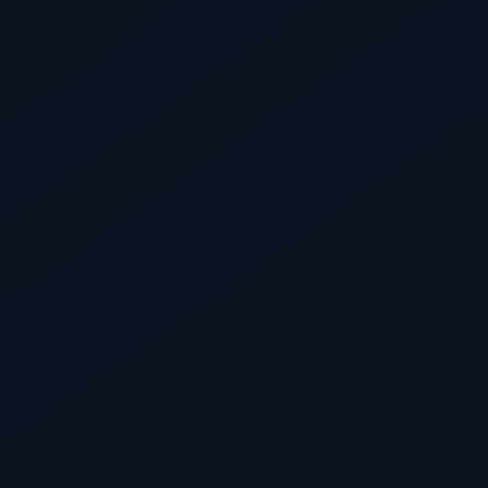
发布评论
评论列表
邓琳泽
@回复
2025-01-01 03:40:48
Great value for the price. Will definitely buy
again. Fast shipping and great customer
service. Very happy with my purchase.
宋洋思
@回复
2025-04-04 03:17:43
质量超出预期，非常值得购买，下次还会再
来。 质量超出预期，非常值得购买，下次
还会再来。