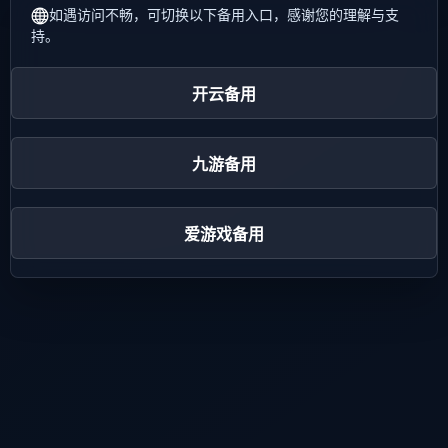
4、曼联错失机会从比赛第一分钟就开始了
九游
，
布鲁诺·费尔南德斯的
英雄联盟
传 达洛则在自己第100
次为曼联出场的里程碑比赛破门，这是
英雄联盟赔率
他
开云中国大陆网站
的第。
版权声明：
本站文章如无特别标注，均为本站原创文
章，于2026-03-15，由
xjunn
发表，共 310个字。
转载请注明出处：
xjunn，如有疑问，请联系我们
本文地址：
https://kaiyunsports-
coporation.com/2026/03/97.html