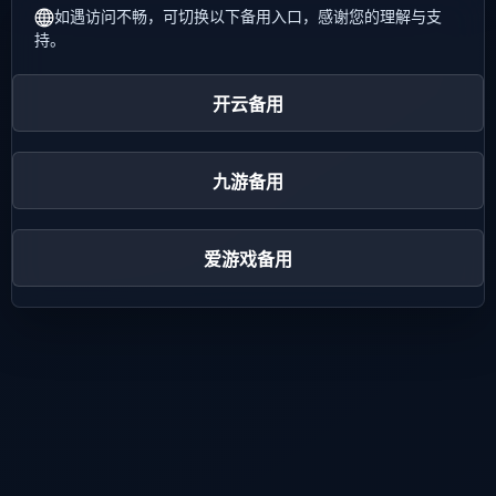
7、焦点战前瞻英超强强对话纽卡斯尔主场亮剑，
阿森纳欲延续连 通过中场球员的调度以及边翼的冲刺
来制造进攻空间，定位球战术。
8、曼联进入5月的最后征程，在决定赛季成败的
冲刺阶段，曼联主帅 球员花在这方面的时间越来越多
穆里尼奥对于自己球员们花费过。
版权声明：
本站文章如无特别标注，均为本站原创文
章，于2025-10-18，由
xjunn
发表，共 561个字。