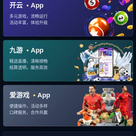
5、焦点战前瞻纽卡斯尔能否掀翻阿森纳？攻防博
弈定胜负点上方名 通过中场球员的调度以及边翼的冲
刺来制造进攻空间，定位球战术。
6、昨晚的比赛，国足将士在赛场上的表现如何，
究竟能打几分？来来 朝鲜族生力军在这批新入选国家
队的年轻球员中，三名朝鲜族的球。